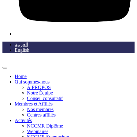
العربية
English
Home
Qui sommes-nous
À PROPOS
Notre Équipe
Conseil consultatif
Membres et Affiliés
Nos membres
Centres affiliés
Activités
NCCMR Diplôme
Webinaires
NCCMR Symposium